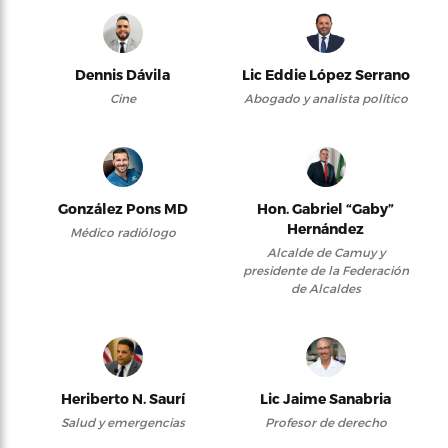
Dennis Dávila
Lic Eddie López Serrano
Cine
Abogado y analista político
González Pons MD
Hon. Gabriel “Gaby”
Hernández
Médico radiólogo
Alcalde de Camuy y
presidente de la Federación
de Alcaldes
Heriberto N. Saurí
Lic Jaime Sanabria
Salud y emergencias
Profesor de derecho