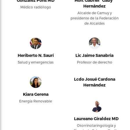
González Pons MD
Hon. Gabriel “Gaby”
Hernández
Médico radiólogo
Alcalde de Camuy y
presidente de la Federación
de Alcaldes
Heriberto N. Saurí
Lic Jaime Sanabria
Salud y emergencias
Profesor de derecho
Lcdo Josué Cardona
Hernández
Kiara Gerena
Energía Renovable
Laureano Giraldez MD
Otorrinolaringología y