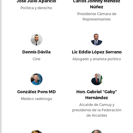
José Julio Aparicio
Carlos Johnny Méndez
Núñez
Política y derecho
Presidente Cámara de
Representantes
Dennis Dávila
Lic Eddie López Serrano
Cine
Abogado y analista político
González Pons MD
Hon. Gabriel “Gaby”
Hernández
Médico radiólogo
Alcalde de Camuy y
presidente de la Federación
de Alcaldes