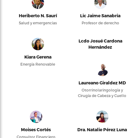
Heriberto N. Saurí
Lic Jaime Sanabria
Salud y emergencias
Profesor de derecho
Lcdo Josué Cardona
Hernández
Kiara Gerena
Energía Renovable
Laureano Giraldez MD
Otorrinolaringología y
Cirugía de Cabeza y Cuello
Moises Cortés
Dra. Natalie Pérez Luna
Consultor Financiero