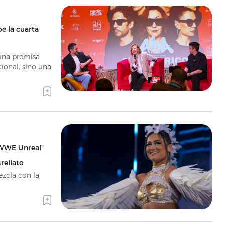
e la cuarta
 una premisa
ional, sino una
 "WWE Unreal"
trellato
ezcla con la