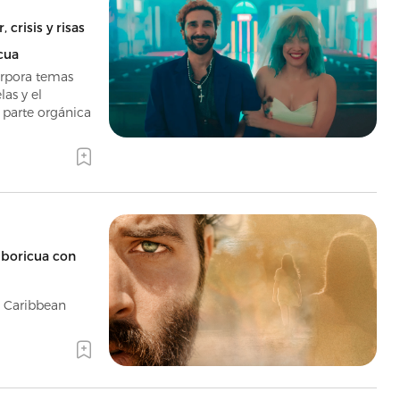
 crisis y risas
cua
orpora temas
as y el
parte orgánica
 boricua con
e Caribbean