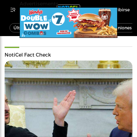
Advertisements
Inscribirse
Última Hora
Noticias
Economía
Opiniones
NotiCel Fact Check