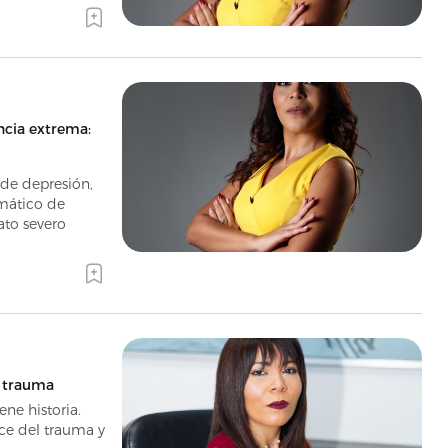
encia extrema:
de depresión,
mático de
ato severo
l trauma
ene historia.
ce del trauma y