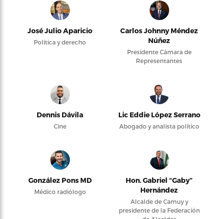
José Julio Aparicio
Carlos Johnny Méndez
Núñez
Política y derecho
Presidente Cámara de
Representantes
Dennis Dávila
Lic Eddie López Serrano
Cine
Abogado y analista político
González Pons MD
Hon. Gabriel “Gaby”
Hernández
Médico radiólogo
Alcalde de Camuy y
presidente de la Federación
de Alcaldes