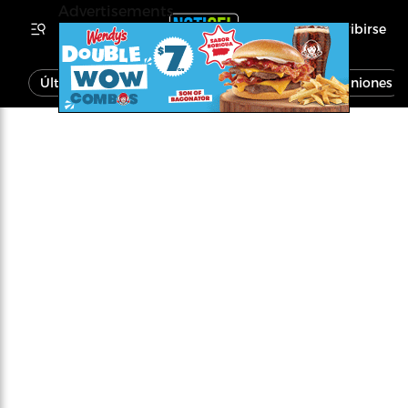
Advertisements
Inscribirse
Última Hora
Noticias
Economía
Opiniones