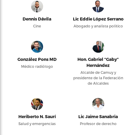
Dennis Dávila
Lic Eddie López Serrano
Cine
Abogado y analista político
González Pons MD
Hon. Gabriel “Gaby”
Hernández
Médico radiólogo
Alcalde de Camuy y
presidente de la Federación
de Alcaldes
Heriberto N. Saurí
Lic Jaime Sanabria
Salud y emergencias
Profesor de derecho