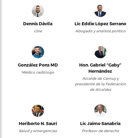
Dennis Dávila
Lic Eddie López Serrano
Cine
Abogado y analista político
González Pons MD
Hon. Gabriel “Gaby”
Hernández
Médico radiólogo
Alcalde de Camuy y
presidente de la Federación
de Alcaldes
Heriberto N. Saurí
Lic Jaime Sanabria
Salud y emergencias
Profesor de derecho