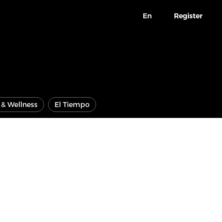
En
Register
e & Wellness
El Tiempo