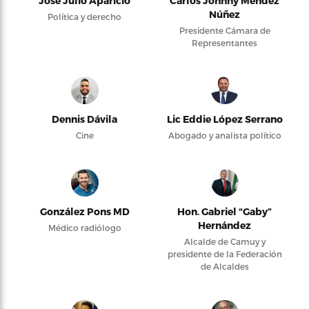
José Julio Aparicio
Carlos Johnny Méndez
Núñez
Política y derecho
Presidente Cámara de
Representantes
Dennis Dávila
Lic Eddie López Serrano
Cine
Abogado y analista político
González Pons MD
Hon. Gabriel “Gaby”
Hernández
Médico radiólogo
Alcalde de Camuy y
presidente de la Federación
de Alcaldes