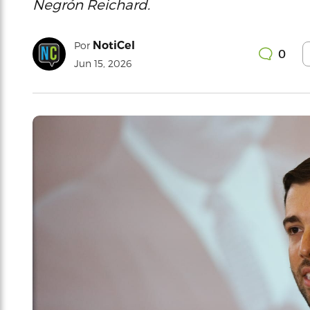
Negrón Reichard.
NotiCel
Por
0
Jun 15, 2026