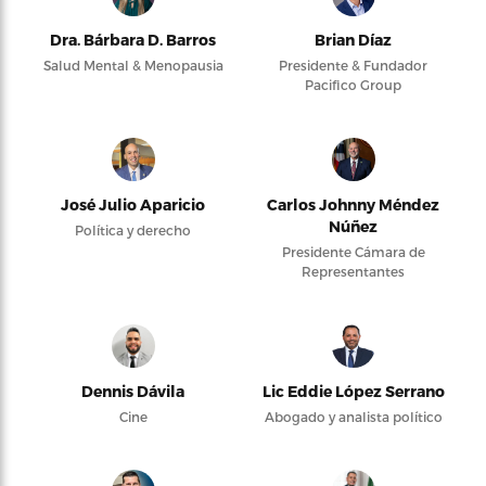
Dra. Bárbara D. Barros
Brian Díaz
Salud Mental & Menopausia
Presidente & Fundador
Pacifico Group
José Julio Aparicio
Carlos Johnny Méndez
Núñez
Política y derecho
Presidente Cámara de
Representantes
Dennis Dávila
Lic Eddie López Serrano
Cine
Abogado y analista político