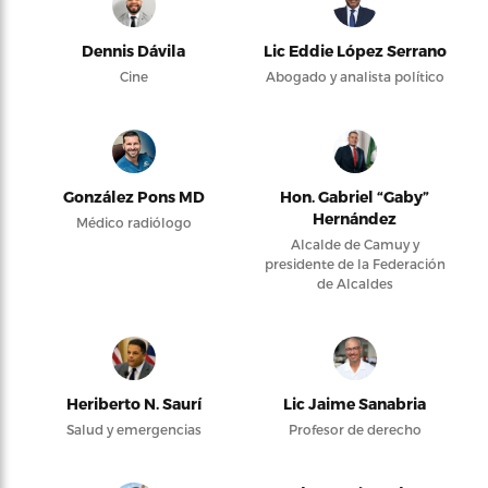
Dennis Dávila
Lic Eddie López Serrano
Cine
Abogado y analista político
González Pons MD
Hon. Gabriel “Gaby”
Hernández
Médico radiólogo
Alcalde de Camuy y
presidente de la Federación
de Alcaldes
Heriberto N. Saurí
Lic Jaime Sanabria
Salud y emergencias
Profesor de derecho