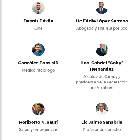
Dennis Dávila
Lic Eddie López Serrano
Cine
Abogado y analista político
González Pons MD
Hon. Gabriel “Gaby”
Hernández
Médico radiólogo
Alcalde de Camuy y
presidente de la Federación
de Alcaldes
Heriberto N. Saurí
Lic Jaime Sanabria
Salud y emergencias
Profesor de derecho