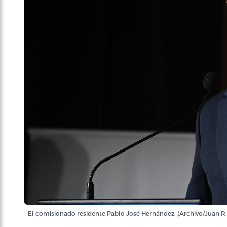
El comisionado residente Pablo José Hernández. (Archivo/Juan R.