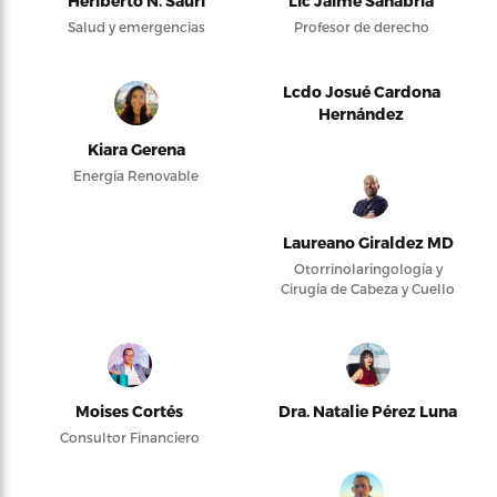
Heriberto N. Saurí
Lic Jaime Sanabria
Salud y emergencias
Profesor de derecho
Lcdo Josué Cardona
Hernández
Kiara Gerena
Energía Renovable
Laureano Giraldez MD
Otorrinolaringología y
Cirugía de Cabeza y Cuello
Moises Cortés
Dra. Natalie Pérez Luna
Consultor Financiero