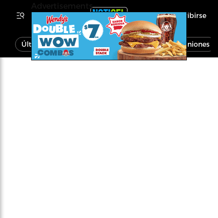
Advertisements
Inscribirse
Última Hora
Noticias
Economía
Opiniones