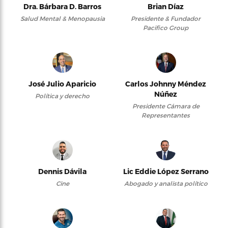
Dra. Bárbara D. Barros
Brian Díaz
Salud Mental & Menopausia
Presidente & Fundador
Pacifico Group
José Julio Aparicio
Carlos Johnny Méndez
Núñez
Política y derecho
Presidente Cámara de
Representantes
Dennis Dávila
Lic Eddie López Serrano
Cine
Abogado y analista político