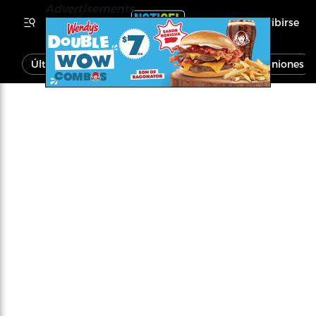
Advertisements
Inscribirse
Última Hora
Noticias
Economía
Opiniones