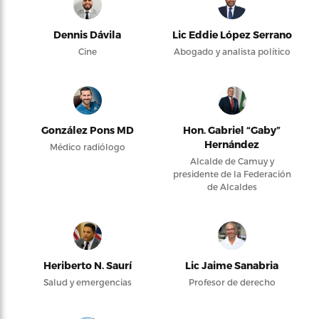
Dennis Dávila
Lic Eddie López Serrano
Cine
Abogado y analista político
González Pons MD
Hon. Gabriel “Gaby”
Hernández
Médico radiólogo
Alcalde de Camuy y
presidente de la Federación
de Alcaldes
Heriberto N. Saurí
Lic Jaime Sanabria
Salud y emergencias
Profesor de derecho