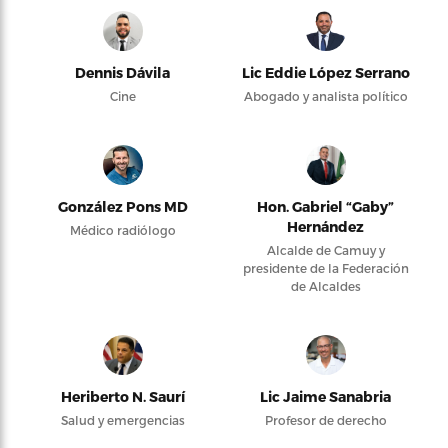
Dennis Dávila
Lic Eddie López Serrano
Cine
Abogado y analista político
González Pons MD
Hon. Gabriel “Gaby”
Hernández
Médico radiólogo
Alcalde de Camuy y
presidente de la Federación
de Alcaldes
Heriberto N. Saurí
Lic Jaime Sanabria
Salud y emergencias
Profesor de derecho