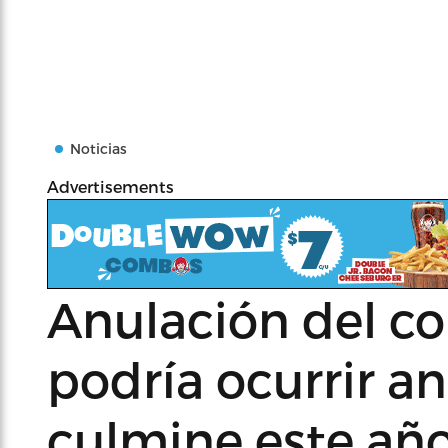
Noticias
Advertisements
Anulación del c
podría ocurrir a
culmine este añ