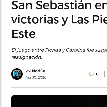
San Sebastián e
victorias y Las P
Este
El juego entre Florida y Carolina fue su
reasignación.
NotiCel
Por
0
Apr 30, 2026