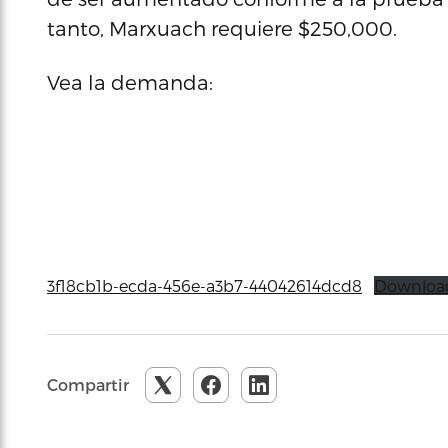
tanto, Marxuach requiere $250,000.
Vea la demanda:
3f18cb1b-ecda-456e-a3b7-44042614dcd8
Downloa
Compartir