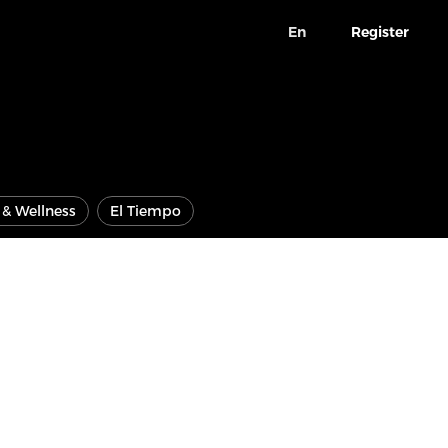
En
Register
e & Wellness
El Tiempo