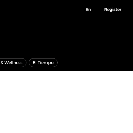
En
Register
e & Wellness
El Tiempo