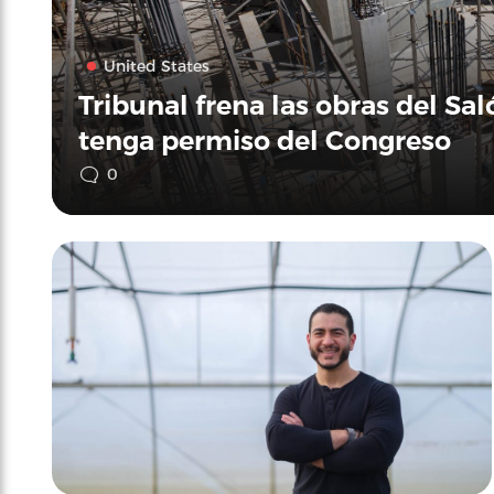
United States
Tribunal frena las obras del Sa
tenga permiso del Congreso
0