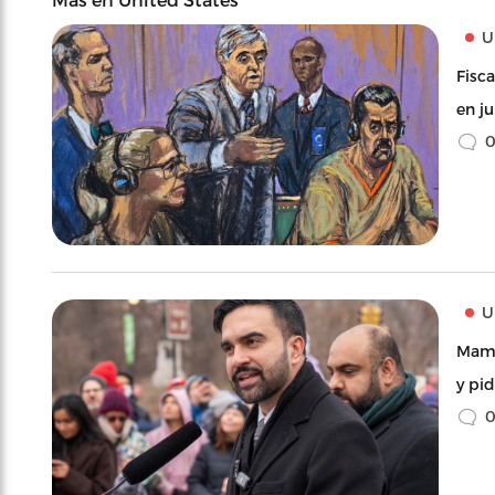
U
Fisc
en j
U
Mamd
y pid