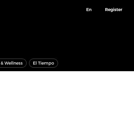
En
Register
e & Wellness
El Tiempo