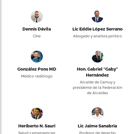
Dennis Dávila
Lic Eddie López Serrano
Cine
Abogado y analista político
González Pons MD
Hon. Gabriel “Gaby”
Hernández
Médico radiólogo
Alcalde de Camuy y
presidente de la Federación
de Alcaldes
Heriberto N. Saurí
Lic Jaime Sanabria
Salud y emergencias
Profesor de derecho