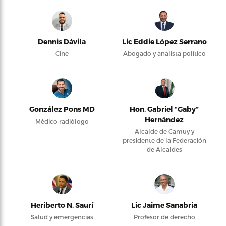
Dennis Dávila
Lic Eddie López Serrano
Cine
Abogado y analista político
González Pons MD
Hon. Gabriel “Gaby”
Hernández
Médico radiólogo
Alcalde de Camuy y
presidente de la Federación
de Alcaldes
Heriberto N. Saurí
Lic Jaime Sanabria
Salud y emergencias
Profesor de derecho