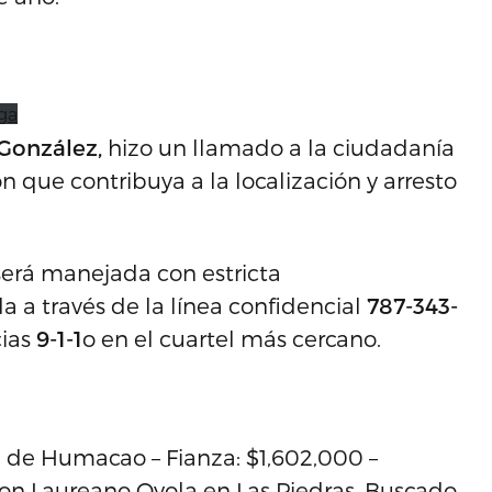
ga
González
,
hizo un llamado a la ciudadanía
 que contribuya a la localización y arresto
será manejada con estricta
a a través de la línea confidencial
787-343-
ias
9-1-1
o en el cuartel más cercano.
 de Humacao – Fianza: $1,602,000 –
on Laureano Oyola en Las Piedras. Buscado