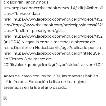
crossorigin=’anonymous’
src=’https://connect.facebook.net/es_LA/sdk.js#xfbml=1&vers
class=’fb-video’ data-
href=’https://www.facebook.com/noticelpr/videos/415210
cite=’https://www.facebook.com/noticelpr/videos/41521
class=’fb-xfbml-parse-ignore’gt;lt;a
href=’https://www.facebook.com/noticelpr/videos/41521062
[AHORA] Niegan la entra a maestros al sistema de
retiro.Detalles en Noticel.comlt;/pgt;Publicado por lt;a
href=’https://www.facebook.com/noticelpr/’gt;NotiCellt;/
en Viernes, 8 de marzo de
2019lt;/blockquotegt;lt;/divgt;’,’type’:’video’,’version’:’1
Antes del careo con los policías, las maestras habían
leído frente a Educación la lista de las mujeres
asesinadas en la Isla el año pasado.