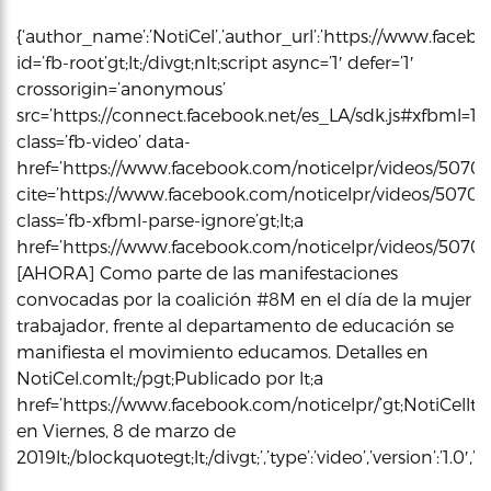
{‘author_name’:’NotiCel’,’author_url’:’https://www.faceboo
id=’fb-root’gt;lt;/divgt;nlt;script async=’1′ defer=’1′
crossorigin=’anonymous’
src=’https://connect.facebook.net/es_LA/sdk.js#xfbml=1&vers
class=’fb-video’ data-
href=’https://www.facebook.com/noticelpr/videos/50705
cite=’https://www.facebook.com/noticelpr/videos/5070
class=’fb-xfbml-parse-ignore’gt;lt;a
href=’https://www.facebook.com/noticelpr/videos/5070547
[AHORA] Como parte de las manifestaciones
convocadas por la coalición #8M en el día de la mujer
trabajador, frente al departamento de educación se
manifiesta el movimiento educamos. Detalles en
NotiCel.comlt;/pgt;Publicado por lt;a
href=’https://www.facebook.com/noticelpr/’gt;NotiCellt;/
en Viernes, 8 de marzo de
2019lt;/blockquotegt;lt;/divgt;’,’type’:’video’,’version’:’