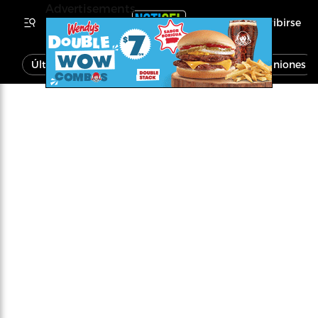
Advertisements
Inscribirse
Última Hora
Noticias
Economía
Opiniones