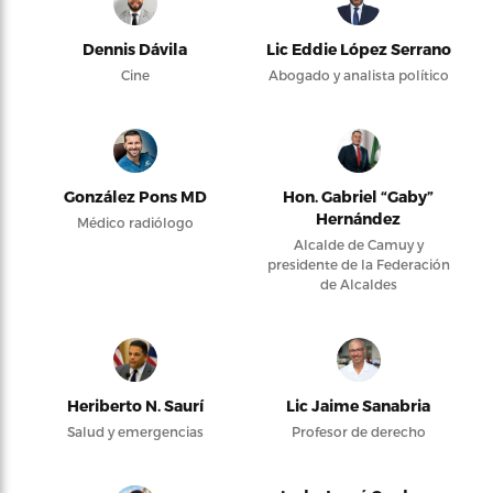
Dennis Dávila
Lic Eddie López Serrano
Cine
Abogado y analista político
González Pons MD
Hon. Gabriel “Gaby”
Hernández
Médico radiólogo
Alcalde de Camuy y
presidente de la Federación
de Alcaldes
Heriberto N. Saurí
Lic Jaime Sanabria
Salud y emergencias
Profesor de derecho