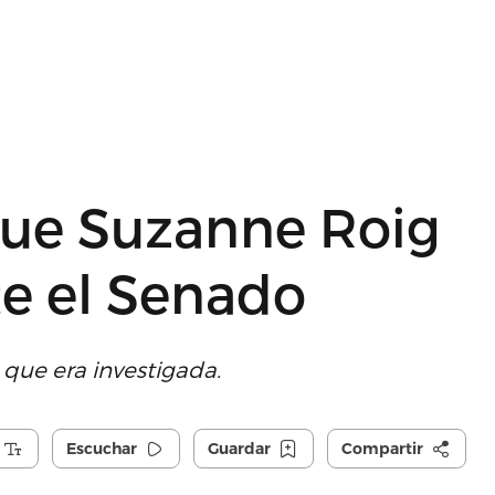
que Suzanne Roig
te el Senado
que era investigada.
Escuchar
Guardar
Compartir