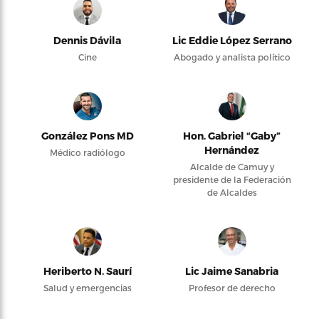
Dennis Dávila
Lic Eddie López Serrano
Cine
Abogado y analista político
González Pons MD
Hon. Gabriel “Gaby”
Hernández
Médico radiólogo
Alcalde de Camuy y
presidente de la Federación
de Alcaldes
Heriberto N. Saurí
Lic Jaime Sanabria
Salud y emergencias
Profesor de derecho