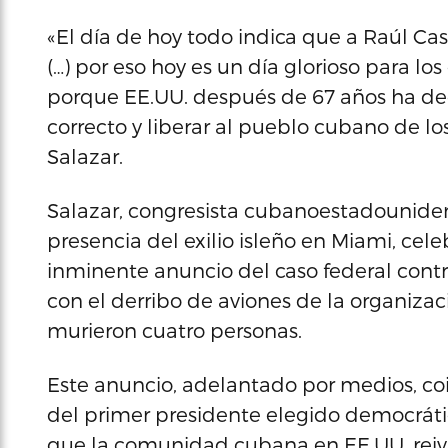
«El día de hoy todo indica que a Raúl Cast
(…) por eso hoy es un día glorioso para l
porque EE.UU. después de 67 años ha deci
correcto y liberar al pueblo cubano de los 
Salazar.
Salazar, congresista cubanoestadouniden
presencia del exilio isleño en Miami, ce
inminente anuncio del caso federal contr
con el derribo de aviones de la organiz
murieron cuatro personas.
Este anuncio, adelantado por medios, co
del primer presidente elegido democrát
que la comunidad cubana en EE.UU. reiv