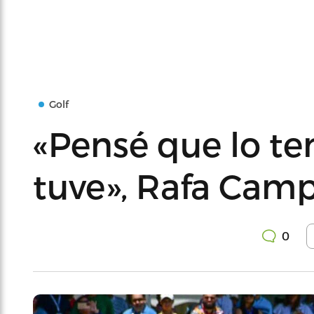
Golf
«Pensé que lo ten
tuve», Rafa Cam
0