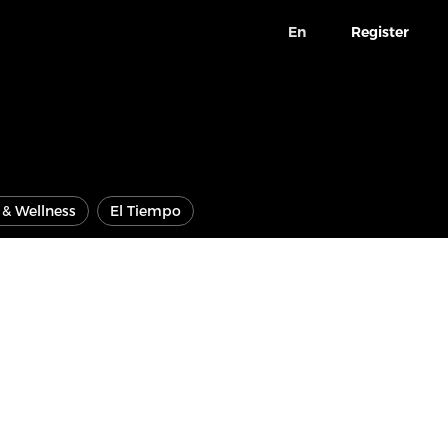
En
Register
e & Wellness
El Tiempo