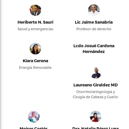
Heriberto N. Saurí
Lic Jaime Sanabria
Salud y emergencias
Profesor de derecho
Lcdo Josué Cardona
Hernández
Kiara Gerena
Energía Renovable
Laureano Giraldez MD
Otorrinolaringología y
Cirugía de Cabeza y Cuello
Moises Cortés
Dra. Natalie Pérez Luna