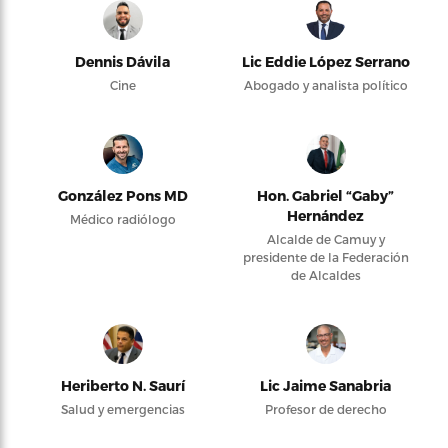
Dennis Dávila
Lic Eddie López Serrano
Cine
Abogado y analista político
González Pons MD
Hon. Gabriel “Gaby”
Hernández
Médico radiólogo
Alcalde de Camuy y
presidente de la Federación
de Alcaldes
Heriberto N. Saurí
Lic Jaime Sanabria
Salud y emergencias
Profesor de derecho