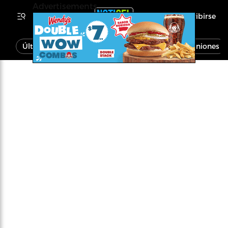
Advertisements
Inscribirse
Última Hora
Noticias
Economía
Opiniones