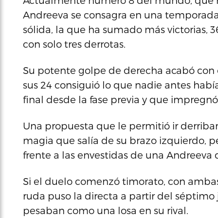
Actualmente número 8 del mundo, que roza
Andreeva se consagra en una temporada e
sólida, la que ha sumado más victorias, 36
con solo tres derrotas.
Su potente golpe de derecha acabó con 
sus 24 consiguió lo que nadie antes habí
final desde la fase previa y que impregnó 
Una propuesta que le permitió ir derriban
magia que salía de su brazo izquierdo, p
frente a las envestidas de una Andreeva
Si el duelo comenzó timorato, con ambas j
ruda puso la directa a partir del séptim
pesaban como una losa en su rival.