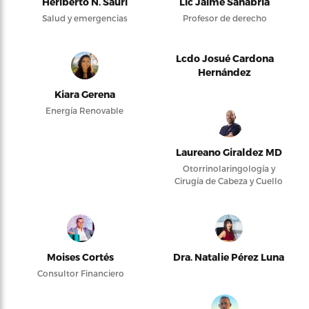
Heriberto N. Saurí
Lic Jaime Sanabria
Salud y emergencias
Profesor de derecho
Lcdo Josué Cardona
Hernández
Kiara Gerena
Energía Renovable
Laureano Giraldez MD
Otorrinolaringología y
Cirugía de Cabeza y Cuello
Moises Cortés
Dra. Natalie Pérez Luna
Consultor Financiero