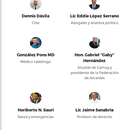
Dennis Dávila
Lic Eddie López Serrano
Cine
Abogado y analista político
González Pons MD
Hon. Gabriel “Gaby”
Hernández
Médico radiólogo
Alcalde de Camuy y
presidente de la Federación
de Alcaldes
Heriberto N. Saurí
Lic Jaime Sanabria
Salud y emergencias
Profesor de derecho