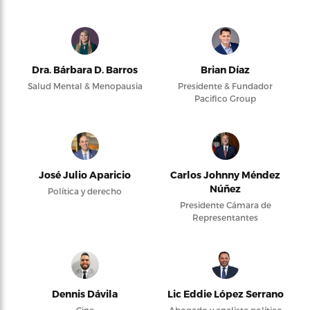
Dra. Bárbara D. Barros
Brian Díaz
Salud Mental & Menopausia
Presidente & Fundador
Pacifico Group
José Julio Aparicio
Carlos Johnny Méndez
Núñez
Política y derecho
Presidente Cámara de
Representantes
Dennis Dávila
Lic Eddie López Serrano
Cine
Abogado y analista político