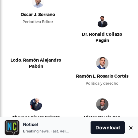
Oscar J. Serrano
Periodista Editor
Dr. Ronald Collazo
Pagán
Lcdo. Ramón Alejandro
Pabón
Ramón L. Rosario Cortés
Política y derecho
Thomas Rivera Schatz
Víctor García San
Inocencio
Noticel
Presidente del Senado de
×
Download
Puerto Rico
Política y justicia
Breaking news. Fast. Reliable.