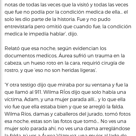
notas de todas las veces que la visitó y todas las veces
que fue no podía por la condición medica de ella… el
solo les dio parte de la historia. Fue y no pudo
entrevistarla pero omitió que cuando fue, la condición
medica le impedía hablar’, dijo.
Relató que esa noche, según evidencian los
documentos medicos, Áurea sufrió un trauma en la
cabeza, un hueso roto en la cara, requirió cirugía de
rostro, y que ‘eso no son heridas ligeras’.
‘Y otra testigo dijo que miraba por su ventana y fue la
que llamó al 911. Wilma RÍos dijo que solo había una
víctima, Adam, y una mujer parada allí… y lo que ella
vio fue que ella estaba bien y que se arregló la falda.
Wilma Ríos, damas y caballeros del jurado, tomó fotos
esa noche, estas son las fotos que tomó… No ves una
mujer solo parada ahí, no ves una dama arreglándose
la falda, tú ves a Áurea Vázquez, una mujer al lado de