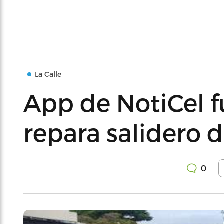
La Calle
App de NotiCel 
repara salidero 
0