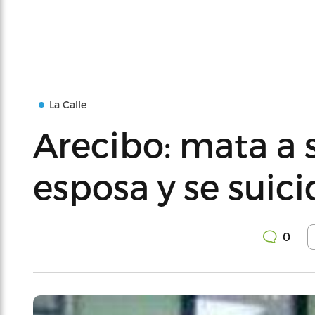
La Calle
Arecibo: mata a 
esposa y se suici
0