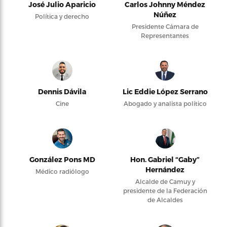
José Julio Aparicio
Carlos Johnny Méndez
Núñez
Política y derecho
Presidente Cámara de
Representantes
Dennis Dávila
Lic Eddie López Serrano
Cine
Abogado y analista político
González Pons MD
Hon. Gabriel “Gaby”
Hernández
Médico radiólogo
Alcalde de Camuy y
presidente de la Federación
de Alcaldes