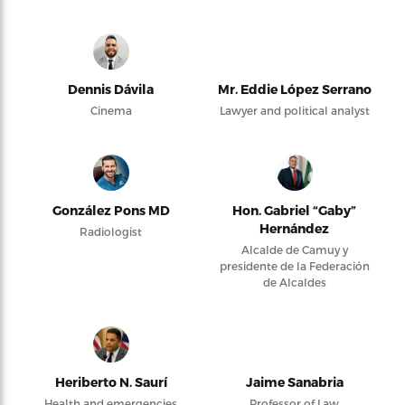
Dennis Dávila
Mr. Eddie López Serrano
Cinema
Lawyer and political analyst
González Pons MD
Hon. Gabriel “Gaby”
Hernández
Radiologist
Alcalde de Camuy y
presidente de la Federación
de Alcaldes
Heriberto N. Saurí
Jaime Sanabria
Health and emergencies
Professor of Law